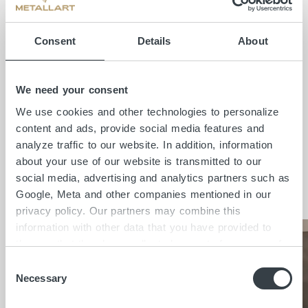
zwischen die Wangen eingeschweisst
wurde. Dieses Designelement wurde mit der
Consent
Details
About
gesamten Wangentreppe mit Stahlbrüstung
mit einer bauseits aufgebrachten
Flüssigmetallbeschichtung veredelt und
We need your consent
erhält dadurch eine vollkommen nahtlose
We use cookies and other technologies to personalize
und homogene Oberflächenoptik.
content and ads, provide social media features and
analyze traffic to our website. In addition, information
about your use of our website is transmitted to our
social media, advertising and analytics partners such as
Insights
Google, Meta and other companies mentioned in our
privacy policy. Our partners may combine this
information with other data that you have provided to
them or that they have collected as part of your use of
the services. By clicking on "Accept all", you consent to
C
the cookies and other technologies described here under
Necessary
o
"Details" being placed on the device you are using and
n