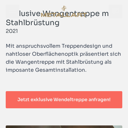
Exklusive Wangentreppe mit
Öffne Navigationsmenü
Öffne
METALLART Homepage
Stahlbrüstung
2021
Mit anspruchsvollem Treppendesign und
nahtloser Oberflächenoptik präsentiert sich
die Wangentreppe mit Stahlbrüstung als
Öffne
imposante Gesamtinstallation.
METALLART Homepage
Jetzt exklusive Wendeltreppe anfragen!