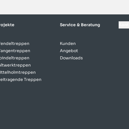
rojekte
Service & Beratung
Kont
endeltreppen
Kunden
angentreppen
Angebot
pindeltreppen
Downloads
altwerktreppen
ittelholmtreppen
reitragende Treppen