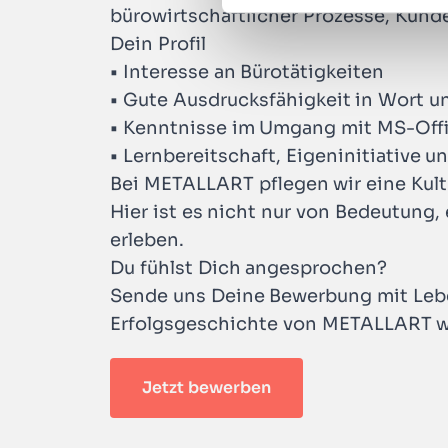
e
bürowirtschaftlicher Prozesse, Kun
l
Dein Profil
e
•
Interesse an Bürotätigkeiten
c
•
Gute Ausdrucksfähigkeit in Wort un
t
•
Kenntnisse im Umgang mit MS-Off
i
o
•
Lernbereitschaft, Eigeninitiative 
n
Bei METALLART pflegen wir eine Kult
Hier ist es nicht nur von Bedeutung,
erleben.
Du fühlst Dich angesprochen?
Sende uns Deine Bewerbung mit Leben
Erfolgsgeschichte von METALLART w
Jetzt bewerben