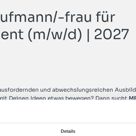
ufmann/-frau für
nt (m/w/d) | 2027
METALLART Homepage
erausfordernden und abwechslungsreichen Ausbild
mit Deinen Ideen etwas bewegen? Dann sucht
M
nd ein renommiertes Unternehmen in der Premi
 eines engagierten Teams und übernimmst abwech
Details
 Vergütung, 30 Tage Jahresurlaub, exklusive Mita