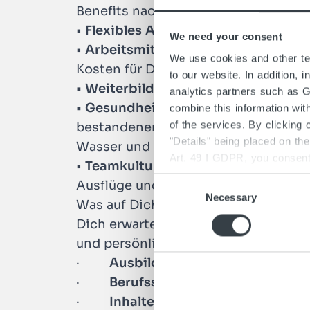
Benefits nach erfolgreichem Bestehe
•
Flexibles Arbeiten:
Freizeitausglei
We need your consent
•
Arbeitsmittel:
Modernstes Equipment
We use cookies and other tec
Kosten für Deine Schulbücher
to our website. In addition, 
• Weiterbildungsmöglichkeiten:
Es g
analytics partners such as 
• Gesundheit
und Wohlbefinden:
Reg
combine this information wit
of the services. By clicking
bestandener Probezeit profitierst D
"Details" being placed on th
Wasser und Kaffee gehen bei uns auf
Art. 49 I GDPR, you consent 
•
Teamkultur und Gemeinschaft:
Ein
is possible that authorities 
C
Ausflüge und Feiern stärken den Zu
processing in accordance wi
Necessary
o
Was auf Dich zukommt
Policy
". You can revoke your
n
Dich erwartet ein wertschätzendes 
s
und persönliche Entwicklung.
e
·
Ausbildungsdauer:
3 Jahre
n
·
Berufsschule:
Göppingen o. Gei
t
S
·
Inhalte:
Du lernst alle Abteilun