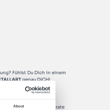
Öffne Kon
ung? Fühlst Du Dich in einem
ETALLART
genau DICH!
um Treppenbranche
slungsreiche Aufgaben
About
rbeiterrabatte über Corporate