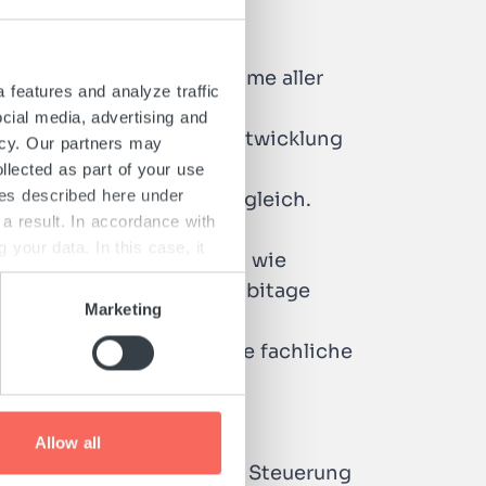
n Arbeitsalltag, Übernahme aller
 features and analyze traffic
ocial media, advertising and
für Deine persönliche Entwicklung
icy. Our partners may
inden. Nach erfolgreich
llected as part of your use
ies described here under
s für einen gesunden Ausgleich.
a result. In accordance with
your data. In this case, it
, regelmäßige Teamevents wie
is and on possible data
ngstag & regelmäßige Azubitage
and in our "
Privacy
Marketing
ach page.
 Möglichkeiten für Deine fachliche
Allow all
lanung, Organisation und Steuerung