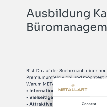
Ausbildung Ka
Büromanageme
Bist Du auf der Suche nach einer h
Premiumumfeld wohl und möchtest 
Warum METALLART?
•
Internationales Renommee:
Wir si
• Vielseitige Position:
Du wirst Teil
•
Attraktive Konditionen:
Attraktive
Consent