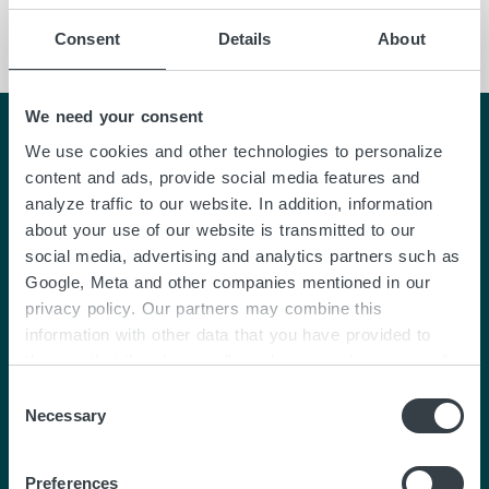
Berlin
Consent
Details
About
We need your consent
Design trifft Kompetenz
We use cookies and other technologies to personalize
content and ads, provide social media features and
analyze traffic to our website. In addition, information
METALLART garantiert als hochqualifiziertes
about your use of our website is transmitted to our
social media, advertising and analytics partners such as
Lieferunternehmen unabhängig vom
Google, Meta and other companies mentioned in our
Leistungsumfang reibungslose Abläufe und
privacy policy. Our partners may combine this
beste Ergebnisse. Wir unterstützen Sie
information with other data that you have provided to
gerne bei Ihrem Projekt.
them or that they have collected as part of your use of
the services. By clicking on "Accept all", you consent to
C
the cookies and other technologies described here under
Necessary
o
Sprechen Sie uns an
"Details" being placed on the device you are using and
n
to personal data being processed as a result. In
s
Preferences