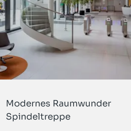
Öffne
METALLART Homepage
Modernes Raumwunder
Spindeltreppe