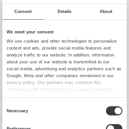
fand ebenfalls großen Anklang. Bunte
Consent
Details
About
Obstkörbe luden anschließend zu einem
leckeren Snack ein.
Sehr gespannt sind wir auf den Gewinner
We need your consent
oder die Gewinnerin des Gewinnspiels –
We use cookies and other technologies to personalize
unter alle Teilnehmenden wird eine
content and ads, provide social media features and
analyze traffic to our website. In addition, information
attraktive Fitnessuhr verlost.
about your use of our website is transmitted to our
Um auch den Bereich „gesunde Ernährung“
social media, advertising and analytics partners such as
abzudecken, nehmen in Kürze einige
Google, Meta and other companies mentioned in our
Mitarbeiterinnen und Mitarbeiter an einem
privacy policy. Our partners may combine this
Kochkurs zum Thema „Kochen und Essen
information with other data that you have provided to
nach den Jahreszeiten“ teil. Wir wünschen
them or that they have collected as part of your use of
the services. By clicking on "Accept all", you consent to
den Teilnehmerinnen und Teilnehmern
C
the cookies and other technologies described here under
Necessary
schon jetzt viel Spaß dabei!
o
"Details" being placed on the device you are using and
n
to personal data being processed as a result. In
s
Preferences