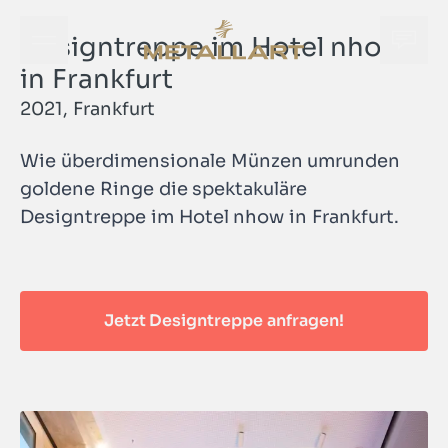
Designtreppe im Hotel nhow
Öffne Navigationsmenü
Öffne
METALLART Homepage
in Frankfurt
2021, Frankfurt
Wie überdimensionale Münzen umrunden
goldene Ringe die spektakuläre
Öffne
Designtreppe im Hotel nhow in Frankfurt.
METALLART Homepage
Jetzt Designtreppe anfragen!