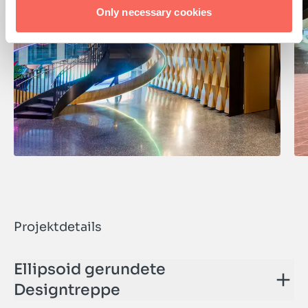
n
Only necessary cookies
Projektdetails
Ellipsoid gerundete
Designtreppe