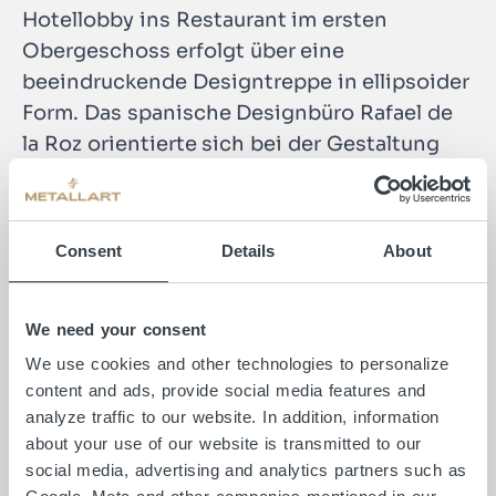
Hotellobby ins Restaurant im ersten
Obergeschoss erfolgt über eine
beeindruckende Designtreppe in ellipsoider
Form. Das spanische Designbüro Rafael de
la Roz orientierte sich bei der Gestaltung
der goldenen Skulptur am Designkonzept
„The Art of Money“. Die übereinander
hängenden goldenen Ringe, die die
Consent
Details
About
Designtreppe umgeben, sind inspiriert vom
unvorhersehbaren Fallen von Münzen und
vermitteln Bewegung und Leichtigkeit. Das
We need your consent
ästhetische Staketengeländer der
We use cookies and other technologies to personalize
Designtreppe findet seine Vollendung in
content and ads, provide social media features and
analyze traffic to our website. In addition, information
einem Handlauf aus Edelstahlrundrohr mit
about your use of our website is transmitted to our
LED-Beleuchtung, die für eine harmonische
social media, advertising and analytics partners such as
wie auch sicherheitsrelevante Ausleuchtung