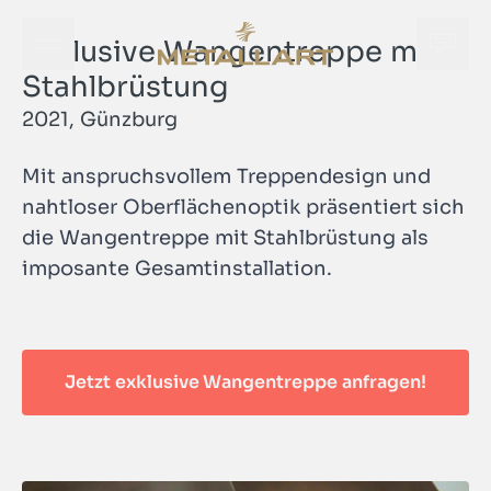
Exklusive Wangentreppe mit
Öffne Navigationsmenü
Öffne
METALLART Homepage
Stahlbrüstung
2021, Günzburg
Mit anspruchsvollem Treppendesign und
nahtloser Oberflächenoptik präsentiert sich
die Wangentreppe mit Stahlbrüstung als
Öffne
imposante Gesamtinstallation.
METALLART Homepage
Jetzt exklusive Wangentreppe anfragen!