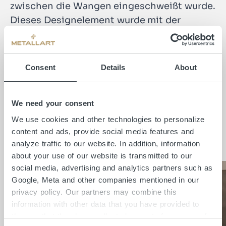
zwischen die Wangen eingeschweißt wurde.
Dieses Designelement wurde mit der
gesamten Wangentreppe mit Stahlbrüstung
mit einer bauseits aufgebrachten
Flüssigmetallbeschichtung veredelt und
Consent
Details
About
erhält dadurch eine vollkommen nahtlose
und homogene Oberflächenoptik.
We need your consent
We use cookies and other technologies to personalize
content and ads, provide social media features and
Insights
analyze traffic to our website. In addition, information
about your use of our website is transmitted to our
social media, advertising and analytics partners such as
Google, Meta and other companies mentioned in our
privacy policy. Our partners may combine this
information with other data that you have provided to
them or that they have collected as part of your use of